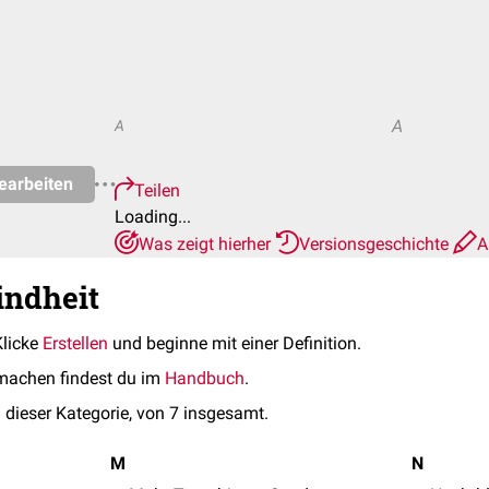
A
A
earbeiten
Teilen
Loading...
Was zeigt hierher
Versionsgeschichte
A
indheit
Klicke
Erstellen
und beginne mit einer Definition.
machen findest du im
Handbuch
.
 dieser Kategorie, von 7 insgesamt.
M
N