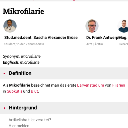
Mikrofilarie
Stud.med.dent. Sascha Alexander Bröse
Dr. Frank Antwerpes
Mag. 
Student/in der Zahnmedizin
Arzt | Ärztin
Tierarz
Synonym: Microfilaria
Englisch
: microfilaria
Definition
Als
Mikrofilarie
bezeichnet man das erste
Larvenstadium
von
Filarien
in
Subkutis
und
Blut
.
Hintergrund
Die Mikrofilarien sind ein wichtiger Entwicklungsschritt im
Artikelinhalt ist veraltet?
Vermehrungszyklus der
Parasiten
. Aufgrund ihrer geringen Größe
Hier melden