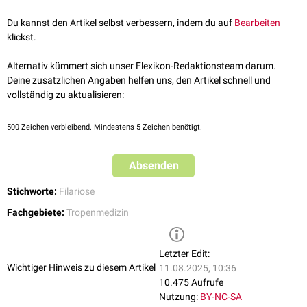
können sie über den Blutstrom das
Kapillarbett
der Haut erreichen. Dort
werden sie von blutsaugenden
Vektoren
aufgenommen. Die
Du kannst den Artikel selbst verbessern, indem du auf
Bearbeiten
Mikrofilarämie
ist dabei an die bevorzugten Aktivitätsprofile der
klickst.
jeweiligen Vektoren gebunden, was die Chance der erfolgreichen
Weitergabe steigert.
Alternativ kümmert sich unser Flexikon-Redaktionsteam darum.
Im
Zwischenwirt
entwickeln die Mikrofilarien ihre nächsten
Deine zusätzlichen Angaben helfen uns, den Artikel schnell und
Larvenstadien. Dabei durchbohren sie den Darmtrakt des Zwischenwirts
vollständig zu aktualisieren:
und wandern in seine Beißwerkzeuge ein. Von dort aus können sie neue
Endwirte
infizieren.
500
Zeichen verbleibend. Mindestens 5 Zeichen benötigt.
Absenden
Stichworte:
Filariose
Fachgebiete:
Tropenmedizin
Letzter Edit:
Wichtiger Hinweis zu diesem Artikel
11.08.2025, 10:36
10.475 Aufrufe
Nutzung:
BY-NC-SA