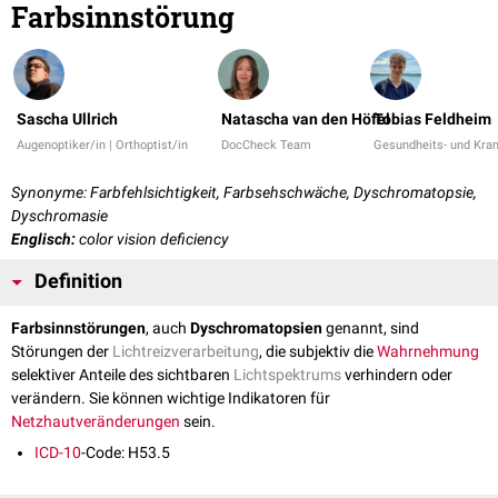
Farbsinnstörung
Sascha Ullrich
Natascha van den Höfel
Tobias Feldheim
Augenoptiker/in | Orthoptist/in
DocCheck Team
Gesundheits- und Kran
Synonyme: Farbfehlsichtigkeit, Farbsehschwäche, Dyschromatopsie,
Dyschromasie
Englisch:
color vision deficiency
Definition
Farbsinnstörungen
, auch
Dyschromatopsien
genannt, sind
Störungen der
Lichtreizverarbeitung
, die subjektiv die
Wahrnehmung
selektiver Anteile des sichtbaren
Lichtspektrums
verhindern oder
verändern. Sie können wichtige Indikatoren für
Netzhautveränderungen
sein.
ICD-10
-Code: H53.5