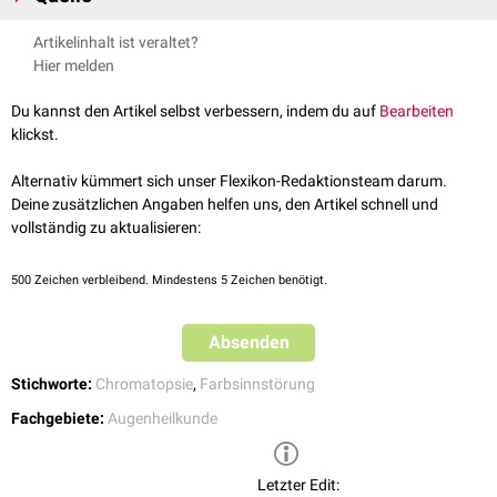
Arzneimittelintoxikation
:
Atropin
,
Digitalis
Andere Intoxikationen:
Iodid
,
Zyanid
,
Tabak
Albert J. Augustin, Augenheilkunde, 3. Auflage, 2007
Artikelinhalt ist veraltet?
Starke Blendung (z.B. beim Aufenthalt im Schnee –
Schneeblindheit
,
Hier melden
Schneeblendung)
Makulopathie
durch Lichtbogen beim Schweißen
Du kannst den Artikel selbst verbessern, indem du auf
Bearbeiten
Aphakie
(seltener)
klickst.
Iriskolobom
(chirurgisch, traumatisch, kongenital)
Mydriasis
(pharmakologisch, traumatisch)
Alternativ kümmert sich unser Flexikon-Redaktionsteam darum.
Erblindung
nach Elektrounfall (kann mit Erythropsie einhergehen)
Deine zusätzlichen Angaben helfen uns, den Artikel schnell und
Albinismus
vollständig zu aktualisieren:
Glaskörperblutung
Körperliche Anstrengung, v.a. akrobatische Übungen
500
Zeichen verbleibend. Mindestens 5 Zeichen benötigt.
Absenden
Stichworte:
Chromatopsie
,
Farbsinnstörung
Fachgebiete:
Augenheilkunde
Letzter Edit: