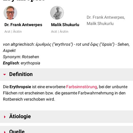
Dr. Frank Antwerpes,
Malik Shukurlu
Dr. Frank Antwerpes
Malik Shukurlu
Arzt | Ärztin
Arzt | Ärztin
von altgriechisch: ἐρυθρός ("erythros") - rot und ὄψις ("ópsis") - Sehen,
Aspekt
Synonym: Rotsehen
Englisch
: erythopsia
Definition
Die
Erythropsie
ist eine erworbene
Farbsinnstörung
, bei der unbunte
Flächen rot erscheinen bzw. die gesamte Farbwahrnehmung in den
Rotbereich verschoben wird.
Ätiologie
Mögliche Ursachen für eine Erythropsie sind u.a.:
Quelle