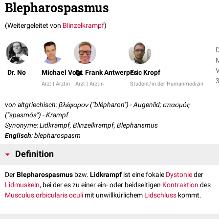
Blepharospasmus
(Weitergeleitet von
Blinzelkrampf
)
D
M
V
Dr. No
Michael Vogt
Dr. Frank Antwerpes
Eric Kropf
Arzt | Ärztin
Arzt | Ärztin
Student/in der Humanmedizin
von altgriechisch: βλέφαρον ("blépharon") - Augenlid; σπασμός
("spasmós") - Krampf
Synonyme: Lidkrampf, Blinzelkrampf, Blepharismus
Englisch
: blepharospasm
Definition
Der
Blepharospasmus
bzw.
Lidkrampf
ist eine fokale
Dystonie
der
Lidmuskeln
, bei der es zu einer ein- oder beidseitigen
Kontraktion
des
Musculus orbicularis oculi
mit unwillkürlichem
Lidschluss
kommt.