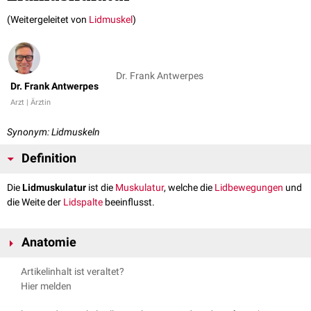
(Weitergeleitet von
Lidmuskel
)
Dr. Frank Antwerpes
Dr. Frank Antwerpes
Arzt | Ärztin
Synonym: Lidmuskeln
Definition
Die
Lidmuskulatur
ist die
Muskulatur
, welche die
Lidbewegungen
und
die Weite der
Lidspalte
beeinflusst.
Anatomie
Zur Lidmuskulatur zählen:
Artikelinhalt ist veraltet?
Willkürliche,
quergestreifte Muskulatur
Hier melden
Musculus orbicularis oculi