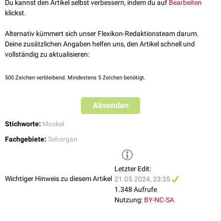
Musculus levator palpebrae
Du kannst den Artikel selbst verbessern, indem du auf
Bearbeiten
Unwillkürliche,
glatte Muskulatur
klickst.
Musculus tarsalis superior
Musculus tarsalis inferior
Alternativ kümmert sich unser Flexikon-Redaktionsteam darum.
Deine zusätzlichen Angaben helfen uns, den Artikel schnell und
vollständig zu aktualisieren:
500
Zeichen verbleibend. Mindestens 5 Zeichen benötigt.
Absenden
Stichworte:
Muskel
Fachgebiete:
Sehorgan
Letzter Edit:
Wichtiger Hinweis zu diesem Artikel
21.05.2024, 23:35
1.348 Aufrufe
Nutzung:
BY-NC-SA