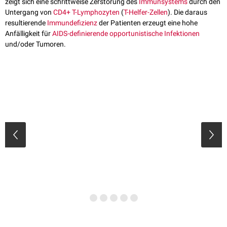
zeigt sich eine schrittweise Zerstörung des
Immunsystems
durch den
Untergang von
CD4+
T-Lymphozyten
(
T-Helfer-Zellen
). Die daraus
resultierende
Immundefizienz
der Patienten erzeugt eine hohe
Anfälligkeit für
AIDS-definierende
opportunistische Infektionen
und/oder Tumoren.