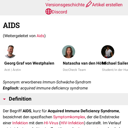
Versionsgeschichte
Artikel erstellen
Discord
AIDS
(Weitergeleitet von
Aids
)
Georg Graf von Westphalen
Natascha van den Höfel
Michael Saile
Arzt | Ärztin
DocCheck Team
Student/in der H
Synonym: erworbenes Immun-Schwäche-Syndrom
Englisch:
acquired immune deficiency syndrome
Definition
Der Begriff
AIDS
, kurz für
Acquired Immune Deficiency Syndrome
,
bezeichnet den spezifischen
Symptomkomplex
, der die Endstrecke
einer
Infektion
mit dem
HI-Virus
(
HIV-Infektion
) darstellt. Im Verlauf