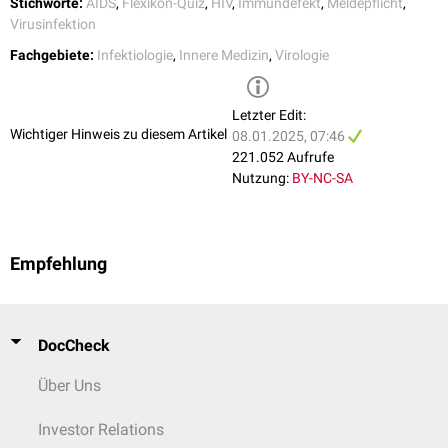
Stichworte:
AIDS
,
Flexikon-Quiz
,
HIV
,
Immundefekt
,
Meldepflicht
,
Lymphknoten
Cytomegalie-Virus
Virusinfektion
Fachgebiete:
Infektiologie
,
Innere Medizin
,
Virologie
Dünn-
und
Dickdarm
(
Diarrhoe
)
Giardia lamblia
Shigellen
Letzter Edit:
Wichtiger Hinweis zu diesem Artikel
08.01.2025, 07:46
221.052 Aufrufe
Nutzung:
BY-NC-SA
Empfehlung
DocCheck
Über Uns
Investor Relations