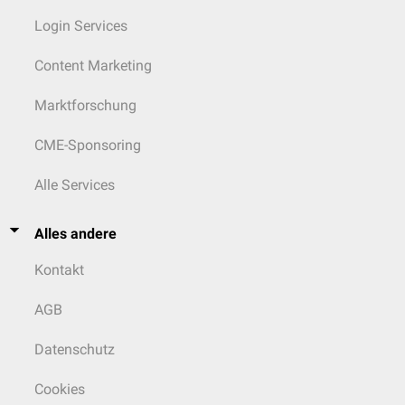
Virus
Login Services
sumpfige
Togaviridae
Aedes
Niederungswälder,
Eier
cantans
Content Marketing
Tümpel
Cules spp. (?),
Sindbis-
Vögel
Coquillettidia
(+)
Marktforschung
Virus
Aedes
richiardii
punctor
CME-Sponsoring
Aedes
communis
Alle Services
Gattung:
Culex
Alles andere
Siedlungen, kleinste
Kontakt
Culex pipiens
Wasseransammlungen
begattete Weibchen
(Regentonnen)
AGB
Culex
Datenschutz
modestus
Cookies
Gattung:
Culiseta