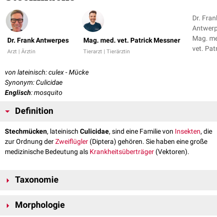
Dr. Fran
Antwerp
Mag. m
Dr. Frank Antwerpes
Mag. med. vet. Patrick Messner
vet. Pat
Arzt | Ärztin
Tierarzt | Tierärztin
Messne
von lateinisch: culex - Mücke
Synonym: Culicidae
Englisch
: mosquito
Definition
Stechmücken
, lateinisch
Culicidae
, sind eine Familie von
Insekten
, die
zur Ordnung der
Zweiflügler
(Diptera) gehören. Sie haben eine große
medizinische Bedeutung als
Krankheitsüberträger
(Vektoren).
Taxonomie
Stamm:
Arthropoda
Morphologie
ohne Rang:
Mandibulata
Unterstamm:
Tracheata