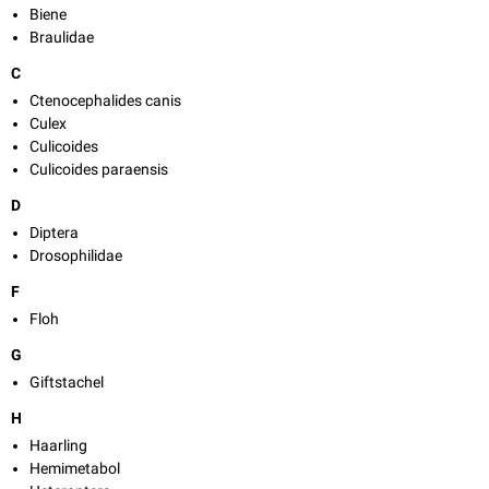
Biene
Braulidae
C
Ctenocephalides canis
Culex
Culicoides
Culicoides paraensis
D
Diptera
Drosophilidae
F
Floh
G
Giftstachel
H
Haarling
Hemimetabol