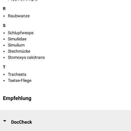
R
Raubwanze
S
Schlupfwespe
Simuliidae
Simulium
Stechmücke
Stomoxys calcitrans
T
Tracheata
Tsetse-Fliege
Empfehlung
DocCheck