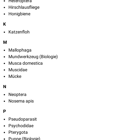
Heteroptera
Hirschlausfliege
Honigbiene
K
Katzenfloh
M
Mallophaga
Mundwerkzeug (Biologie)
Musca domestica
Muscidae
Mücke
N
Neoptera
Nosema apis
P
Pseudoparasit
Psychodidae
Pterygota
Puppe (Biologie)