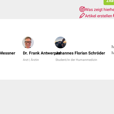
Zita
Was zeigt hierh
Artikel erstellen
M
M
 Messner
Dr. Frank Antwerpes
Johannes Florian Schröder
Arzt | Ärztin
Student/in der Humanmedizin