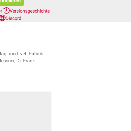
t kopieren
er
Versionsgeschichte
Discord
ag. med. vet. Patrick
essner, Dr. Frank
Antwerpes + 1