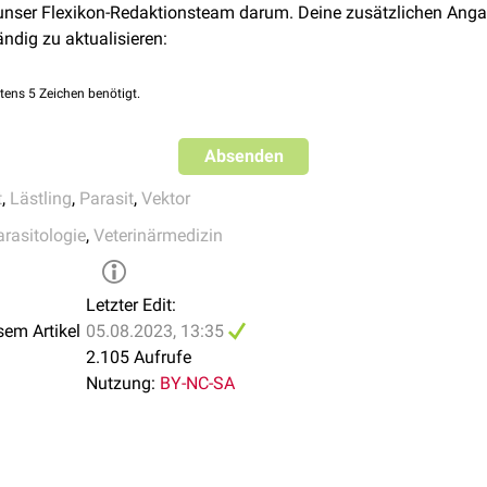
 unser Flexikon-Redaktionsteam darum. Deine zusätzlichen Anga
se)
ändig zu aktualisieren:
erfe)
tens 5 Zeichen benötigt.
Absenden
t
,
Lästling
,
Parasit
,
Vektor
arasitologie
,
Veterinärmedizin
Letzter Edit:
sem Artikel
05.08.2023, 13:35
2.105 Aufrufe
Nutzung:
BY-NC-SA