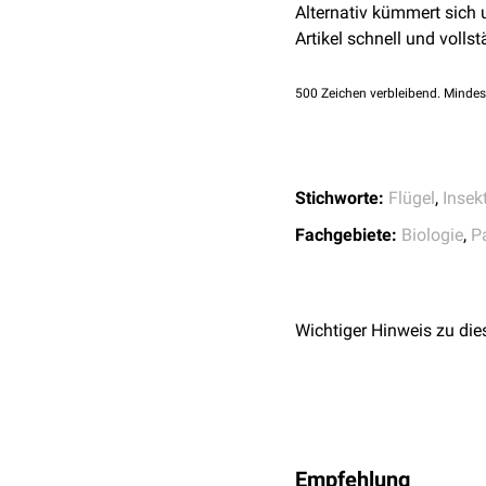
Alternativ kümmert sich
Phthiraptera
(Tierläu
Artikel schnell und vollst
Hemiptera
(Schnabelk
Siphonaptera
(Flöhe)
500
Zeichen verbleibend. Mindes
Diptera
(Zweiflügler)
Stichworte:
Flügel
,
Insek
Fachgebiete:
Biologie
,
P
Wichtiger Hinweis zu die
Empfehlung