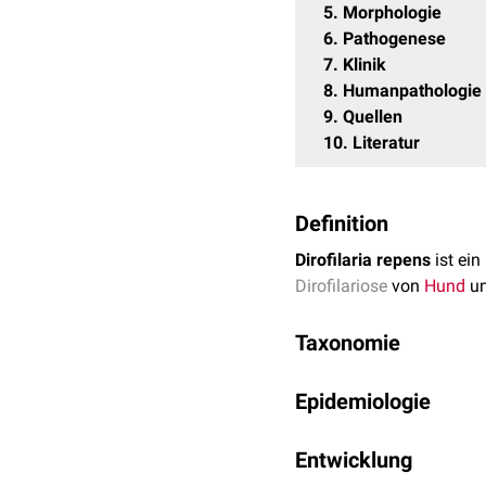
5
Morphologie
6
Pathogenese
7
Klinik
8
Humanpathologie
9
Quellen
10
Literatur
Definition
Dirofilaria repens
ist ein
Dirofilariose
von
Hund
u
Taxonomie
Reich
:
Eukaryota
Epidemiologie
Unterreich
:
Animal
Stamm
: Nema
Dirofilaria repens ist vo
Entwicklung
Ordnung
:
S
überlappt sich dabei tei
Überfam