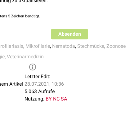
ändig zu aktualisieren:
35-9
 2014;62(5):649-651. doi:10.4103/0301-4738.118442
. Subconjunctival Dirofilaria repens. N Engl J Med 2010; 363:e
tens 5 Zeichen benötigt.
003006
Absenden
rofilariasis
,
Mikrofilarie
,
Nematoda
,
Stechmücke
,
Zoonose
gie
,
Veterinärmedizin
Letzter Edit:
sem Artikel
28.07.2021, 10:36
5.063 Aufrufe
Nutzung:
BY-NC-SA