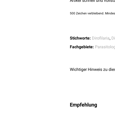
Artikel schnell und vollst
ISBN: 978-3-8304-41
Indian J Ophthalmol.
Khoramnia R, Wegner A
500
Zeichen verbleibend. Mindes
10.1056/NEJMicm1
Stichworte:
Dirofilaria
,
Di
Fachgebiete:
Parasitolo
Wichtiger Hinweis zu die
Empfehlung