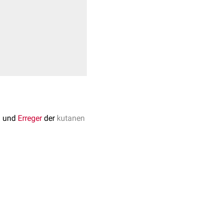
) und
Erreger
der
kutanen
gebiet in Europa
ptsächlich über