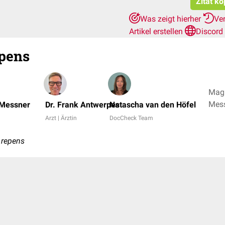
Zitat ko
Was zeigt hierher
Ve
Artikel erstellen
Discord
epens
Mag.
Mess
 Messner
Dr. Frank Antwerpes
Natascha van den Höfel
+ 1
Arzt | Ärztin
DocCheck Team
 repens