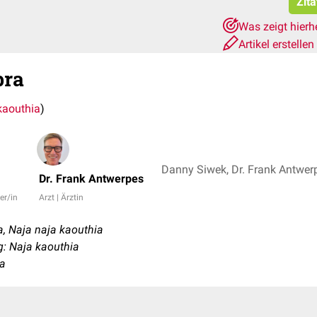
Zita
Was zeigt hierh
Artikel erstellen
bra
kaouthia
)
Danny Siwek, Dr. Frank Antwer
Dr. Frank Antwerpes
er/in
Arzt | Ärztin
, Naja naja kaouthia
: Naja kaouthia
ra