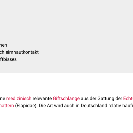
onen
chleimhautkontakt
ftbisses
ine
medizinisch
relevante
Giftschlange
aus der Gattung der
Echt
nattern
(Elapidae). Die Art wird auch in Deutschland relativ häu