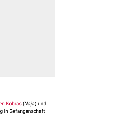
en Kobras
(
Naja
) und
fig in Gefangenschaft