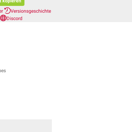
t kopieren
er
Versionsgeschichte
Discord
pes