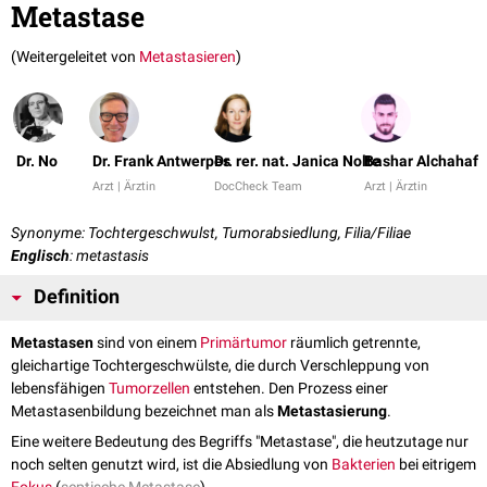
Metastase
(Weitergeleitet von
Metastasieren
)
Dr. No
Dr. Frank Antwerpes
Dr. rer. nat. Janica Nolte
Bashar Alchahaf
Arzt | Ärztin
DocCheck Team
Arzt | Ärztin
Synonyme: Tochtergeschwulst, Tumorabsiedlung, Filia/Filiae
Englisch
: metastasis
Definition
Metastasen
sind von einem
Primärtumor
räumlich getrennte,
gleichartige Tochtergeschwülste, die durch Verschleppung von
lebensfähigen
Tumorzellen
entstehen. Den Prozess einer
Metastasenbildung bezeichnet man als
Metastasierung
.
Eine weitere Bedeutung des Begriffs "Metastase", die heutzutage nur
noch selten genutzt wird, ist die Absiedlung von
Bakterien
bei eitrigem