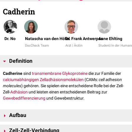
Cadherin
Dr. No
Natascha van den Höfel
Dr. Frank Antwerpes
Anne Ehlting
DocCheck Team
Arzt | Ärztin
Student/in der Human
Definition
Cadherine
sind
transmembrane
Glykoproteine
die zur Familie der
calciumabhängigen
Zelladhäsionsmolekülen
(CAMs:
cell adhesion
molecules
) gehören. Sie spielen eine entscheidene Rolle bei der Zell-
Zell-
Adhäsion
und leisten einen entscheidenen Beitrag zur
Gewebedifferenzierung
und Gewebestruktur.
Aufbau
Als integrale Typ-I-Membran
glykoproteine
aus 720 bis 750
Aminosäuren
Zell-Zell-Verbindung
sind Cadherine aus verschiedenen
Domänen
aufgebaut: aus einer