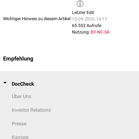
N-
im
Nervensystem
,
Linse
(Auge),
Herz
- und
Letzter Edit:
Cadherin
Skelettmuskeln
Wichtiger Hinweis zu diesem Artikel
10.09.2025, 14:17
65.552 Aufrufe
Nutzung:
BY-NC-SA
Empfehlung
DocCheck
Über Uns
Investor Relations
Presse
Karriere