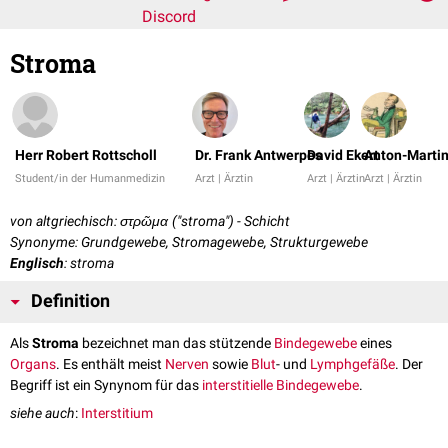
Discord
Stroma
Herr Robert Rottscholl
Dr. Frank Antwerpes
David Ekert
Anton-Martin
Student/in der Humanmedizin
Arzt | Ärztin
Arzt | Ärztin
Arzt | Ärztin
von altgriechisch: στρῶμα ("stroma") - Schicht
Synonyme: Grundgewebe, Stromagewebe, Strukturgewebe
Englisch
: stroma
Definition
Als
Stroma
bezeichnet man das stützende
Bindegewebe
eines
Organs
. Es enthält meist
Nerven
sowie
Blut
- und
Lymphgefäße
. Der
Begriff ist ein Synynom für das
interstitielle Bindegewebe
.
siehe auch
:
Interstitium