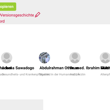
kopieren
Versionsgeschichte
ord
huckel
Adama Sawadogo
Abdulrahman Othman
Dr. med. Ibrahim Güle
Matth
eam
Gesundheits- und Krankenpfleger/in
Student/in der Humanmedizin
Arzt | Ärztin
Altenpf