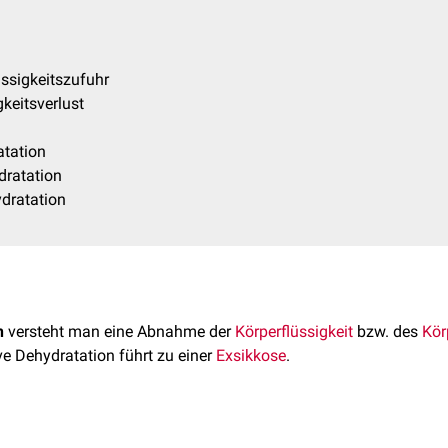
ssigkeitszufuhr
gkeitsverlust
atation
ratation
dratation
n
versteht man eine Abnahme der
Körperflüssigkeit
bzw. des
Kör
e Dehydratation führt zu einer
Exsikkose
.
auch werden Dehydratation und Exsikkose häufig synonym ver