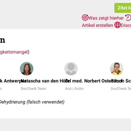
Zitat 
Was zeigt hierher
Artikel erstellen
Disc
on
igkeitsmangel
)
nk Antwerpes
Natascha van den Höfel
Dr. med. Norbert Ostendorf
Simon Sc
in
DocCheck Team
Arzt | Ärztin
DocCheck T
ehydrierung (falsch verwendet)