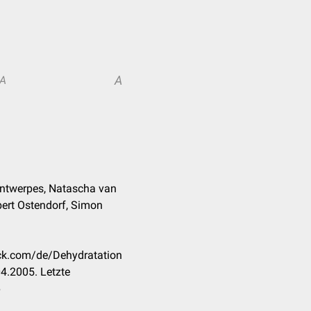
A
A
 Antwerpes, Natascha van
bert Ostendorf, Simon
eck.com/de/Dehydratation
4.2005. Letzte
6