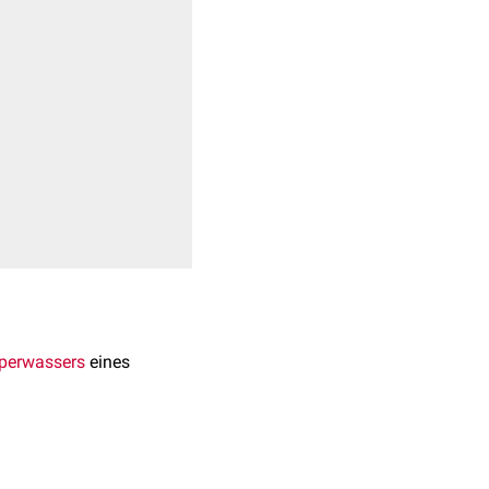
perwassers
eines
wendet. Physiologisch