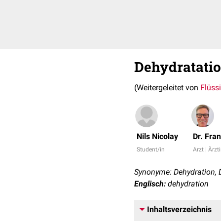
Dehydratati
(Weitergeleitet von
Flüss
Nils Nicolay
Dr. Fra
Student/in
Arzt | Ärzt
Synonyme: Dehydration, D
Englisch:
dehydration
Inhaltsverzeichnis