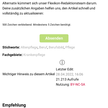
alternativen (Beschäftigungskompass), Edition Aumann, 2010, ISBN
Alternativ kümmert sich unser Flexikon-Redaktionsteam darum.
Pflegefachkräfte
Pflegeheime
können für 25 Demenzerkrankte eine
zusätzliche
978-3-942230-00-1, 136 Seiten
Deine zusätzlichen Angaben helfen uns, den Artikel schnell und
http://www.pflegeheimportal.de
infos rund um die Altenpflege
Betreuungskraft für Demenzerkrankte
beschäftigen.
vollständig zu aktualisieren:
500
Zeichen verbleibend. Mindestens 5 Zeichen benötigt.
Absenden
Stichworte:
Altenpflege
,
Beruf
,
Berufsbild
,
Pflege
Fachgebiete:
Krankenpflege
Letzter Edit:
Wichtiger Hinweis zu diesem Artikel
28.04.2022, 16:06
21.213 Aufrufe
Nutzung:
BY-NC-SA
Empfehlung