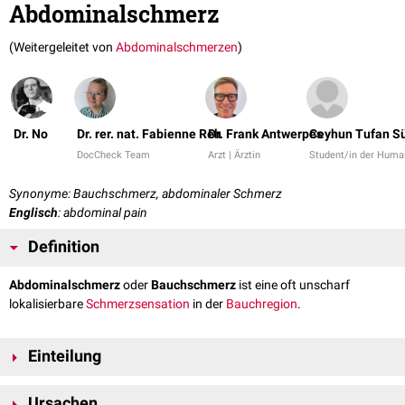
Abdominalschmerz
(Weitergeleitet von
Abdominalschmerzen
)
Dr. No
Dr. rer. nat. Fabienne Reh
Dr. Frank Antwerpes
Ceyhun Tufan S
DocCheck Team
Arzt | Ärztin
Student/in der Huma
Synonyme: Bauchschmerz, abdominaler Schmerz
Englisch
: abdominal pain
Definition
Abdominalschmerz
oder
Bauchschmerz
ist eine oft unscharf
lokalisierbare
Schmerzsensation
in der
Bauchregion
.
Einteilung
...nach Lokalisation
Ursachen