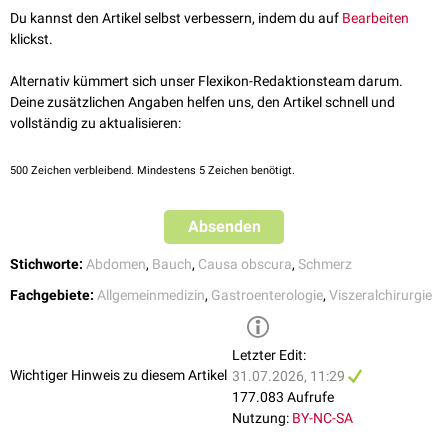
Aortendissektion
Du kannst den Artikel selbst verbessern, indem du auf
Bearbeiten
Diabetische Ketoazidose
klickst.
Porphyrie
Alternativ kümmert sich unser Flexikon-Redaktionsteam darum.
Mittelbauchschmerz
Deine zusätzlichen Angaben helfen uns, den Artikel schnell und
Gastroenteritis
vollständig zu aktualisieren:
Reizdarmsyndrom
Morbus Crohn
500
Zeichen verbleibend. Mindestens 5 Zeichen benötigt.
Colitis ulcerosa
Mechanischer Ileus
Absenden
Mesenterialinfarkt
Rupturiertes
Bauchaortenaneurysma
Stichworte:
Abdomen
,
Bauch
,
Causa obscura
,
Schmerz
Unterbauchschmerz
Fachgebiete:
Allgemeinmedizin
,
Gastroenterologie
,
Viszeralchirurgie
Appendizitis
Divertikulitis
Bride
Letzter Edit:
Wichtiger Hinweis zu diesem Artikel
Urolithiasis
(
Ureterkolik
)
31.07.2026, 11:29
Zystitis
177.083 Aufrufe
Harnverhalt
Nutzung:
BY-NC-SA
Morbus Crohn