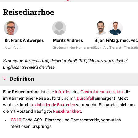
Reisediarrhoe
Dr. Frank Antwerpes
Moritz Andrees
Bijan Fink
Mag. med. vet
Arzt | Ärztin
Student/in der Humanmedizin
Arzt | Ärztin
Tierarzt | Tierärzti
Synonyme: Reisediarrhö, Reisedurchfall, "RD", "Montezumas Rache"
Englisch
: traveler's diarrhea
Definition
Eine
Reisediarrhoe
ist eine
Infektion
des
Gastrointestinaltrakts
, die
im Rahmen einer Reise auftritt und mit
Durchfall
einhergeht. Meist
wird sie durch
toxinbildende
Bakterien
verursacht. Es handelt sich um
die mit Abstand häufigste
Reisekrankheit
.
ICD10
-Code: A09 - Diarrhoe und Gastroenteritis, vermutlich
infektiösen Ursprungs