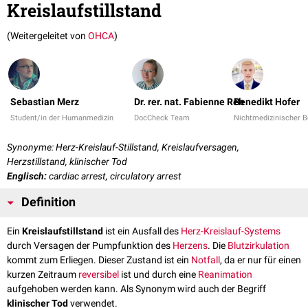
Kreislaufstillstand
(Weitergeleitet von
OHCA
)
Sebastian Merz
Dr. rer. nat. Fabienne Reh
Benedikt Hofer
Student/in der Humanmedizin
DocCheck Team
Nichtmedizinischer B
Synonyme: Herz-Kreislauf-Stillstand, Kreislaufversagen,
Herzstillstand, klinischer Tod
Englisch:
cardiac arrest, circulatory arrest
Definition
Ein
Kreislaufstillstand
ist ein Ausfall des
Herz-Kreislauf-Systems
durch Versagen der Pumpfunktion des
Herzens
. Die
Blutzirkulation
kommt zum Erliegen. Dieser Zustand ist ein
Notfall
, da er nur für einen
kurzen Zeitraum
reversibel
ist und durch eine
Reanimation
aufgehoben werden kann. Als Synonym wird auch der Begriff
klinischer Tod
verwendet.