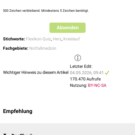
Schlaganfall
Intoxikation
500
Zeichen verbleibend. Mindestens 5 Zeichen benötigt.
Zirkulatorische Ursachen
Absenden
Sämtliche Formen eines
Schocks
Lungenembolie
Stichworte:
Flexikon-Quiz
,
Herz
,
Kreislauf
Weitere Ursachen
Fachgebiete:
Notfallmedizin
Hypoxie
Hypothermie
,
Hyperthermie
Entgleisungen des
Stoffwechsels
Letzter Edit:
Wichtiger Hinweis zu diesem Artikel
Elektrolytstörungen
(
Hyperkaliämie
04.05.2026, 09:41
)
Stromunfall
170.470 Aufrufe
Trauma
Nutzung:
BY-NC-SA
Bei
Kindern
sind ein unbehandelter
Schock
oder respiratorisches
Versagen die häufigsten Ursachen eines Kreislaufstillstands. Bei
plötzlich auftretendem Kreislaufstillstand ohne bekannte
Empfehlung
Grunderkrankungen ist immer an
Intoxikationen
(Medikamente, Drogen)
zu denken.