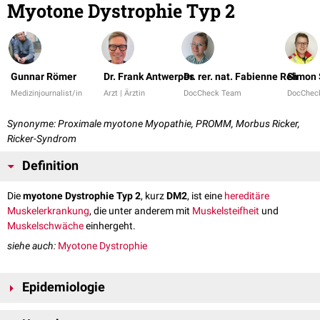
Myotone Dystrophie Typ 2
Gunnar Römer
Dr. Frank Antwerpes
Dr. rer. nat. Fabienne Reh
Simon 
Medizinjournalist/in
Arzt | Ärztin
DocCheck Team
DocChec
Synonyme: Proximale myotone Myopathie, PROMM, Morbus Ricker,
Ricker-Syndrom
Definition
Die
myotone Dystrophie Typ 2
, kurz
DM2
, ist eine
hereditäre
Muskelerkrankung
, die unter anderem mit
Muskelsteifheit
und
Muskelschwäche
einhergeht.
siehe auch:
Myotone Dystrophie
Epidemiologie
Die myotone Dystrophie Typ 2 kommt wesentlich seltener vor als die