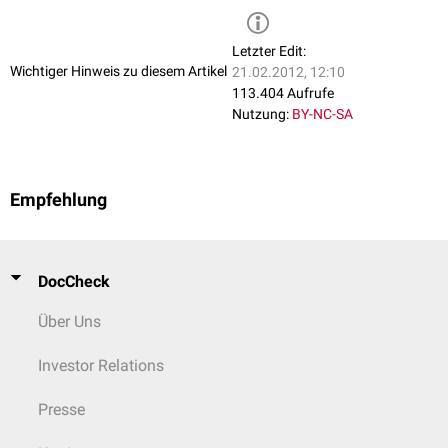
Schließlich können auch schwere
Nephritiden
sowie chronische
Entzündungen des
Gastrointestinaltrakts
(
Morbus Crohn
,
Colitis
Letzter Edit:
ulcerosa
) mit Hilfe des Wirkstoffes behandelt werden.
Wichtiger Hinweis zu diesem Artikel
21.02.2012, 12:10
113.404 Aufrufe
Nutzung:
BY-NC-SA
Empfehlung
DocCheck
Über Uns
Investor Relations
Presse