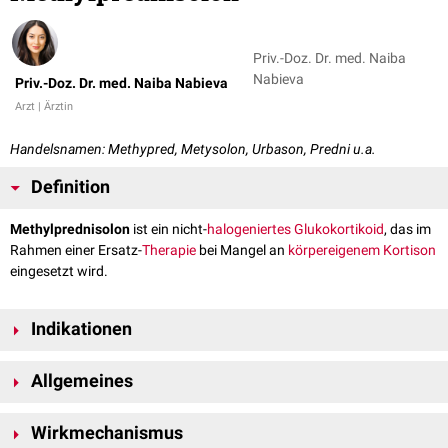
Priv.-Doz. Dr. med. Naiba
Nabieva
Priv.-Doz. Dr. med. Naiba Nabieva
Arzt | Ärztin
Handelsnamen: Methypred, Metysolon, Urbason, Predni u.a.
Definition
Methylprednisolon
ist ein nicht-
halogeniertes
Glukokortikoid
, das im
Rahmen einer Ersatz-
Therapie
bei Mangel an
körpereigenem
Kortison
eingesetzt wird.
Indikationen
Methylprednisolon weist ein breites Wirkungsspektrum auf. Primär kann
Allgemeines
der
Wirkstoff
bei einer
Nebennierenrindeninsuffizienz
und einem daraus
resultierenden
Morbus Addison
eingesetzt werden. Hier kompensiert es
Der
Arzneistoff
wird in Form von
Tabletten
, als
Injektion
oder auch
den Mangel an körpereigenem Kortison.
Wirkmechanismus
Infusion
verabreicht. Lokal kann es in Form von einer
Salbe
,
Creme
,
Dadurch, dass es allergische
Hautreaktionen
sowie
Entzündungen