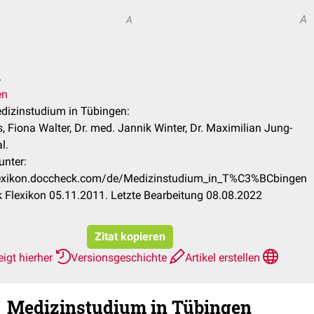
A
A
.
en
edizinstudium in Tübingen:
, Fiona Walter, Dr. med. Jannik Winter, Dr. Maximilian Jung-
l.
unter:
flexikon.doccheck.com/de/Medizinstudium_in_T%C3%BCbingen
Flexikon 05.11.2011. Letzte Bearbeitung 08.08.2022
Zitat kopieren
igt hierher
Versionsgeschichte
Artikel erstellen
Medizinstudium in Tübingen