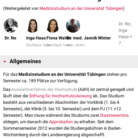
(Weitergeleitet von
Medizinstudium an der Universität Tübingen
)
Dr. No,
Inga
Haas +
Dr. No
Inga Haas
Fiona Walter
Dr. med. Jannik Winter
7
DocCheck Team
DocCheck Team
Arzt | Ärztin
Allgemeines
Für das
Medizinstudium an der Universität Tübingen
stehen pro
Semester ca. 189 Plätze zur Verfügung.
Das
Auswahlverfahren der Hochschule
(AdH) ist zentral geregelt und
läuft über die
Stiftung für Hochschulzulassung
ab. Das Studium
besteht aus verschiedenen Abschnitten: der Vorklinik (1. bis 4.
Semester), der Klinik (5. bis 10. Semester) und dem PJ (11.+12.
Semester). Man muss während des Studiums zwei
Staatsexamina
ablegen, um danach die
Approbation
zu erhalten. Seit dem
Sommersemester 2012 wurden die Studiengebühren in Baden-
Württemberg durch die Landesregierung abgeschafft.