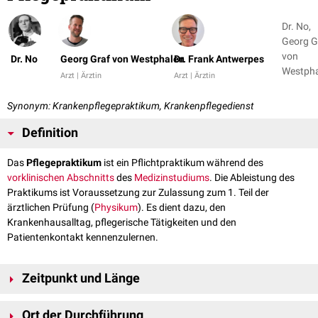
Dr. No,
Georg G
von
Dr. No
Georg Graf von Westphalen
Dr. Frank Antwerpes
Westph
Arzt | Ärztin
Arzt | Ärztin
+ 3
Synonym: Krankenpflegepraktikum, Krankenpflegedienst
Definition
Das
Pflegepraktikum
ist ein Pflichtpraktikum während des
vorklinischen Abschnitts
des
Medizinstudiums
. Die Ableistung des
Praktikums ist Voraussetzung zur Zulassung zum 1. Teil der
ärztlichen Prüfung (
Physikum
). Es dient dazu, den
Krankenhausalltag, pflegerische Tätigkeiten und den
Patientenkontakt kennenzulernen.
Zeitpunkt und Länge
Das Pflegepraktikum darf erst nach Erlangen des Abiturs begonnen
Ort der Durchführung
werden. Zwischen dem abgeleisteten Praktikum und dem Anfang des