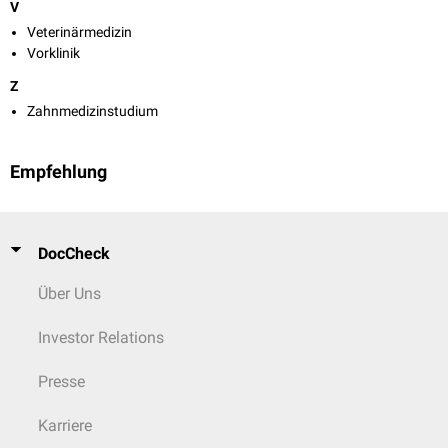
V
Veterinärmedizin
Vorklinik
Z
Zahnmedizinstudium
Empfehlung
DocCheck
Über Uns
Investor Relations
Presse
Karriere