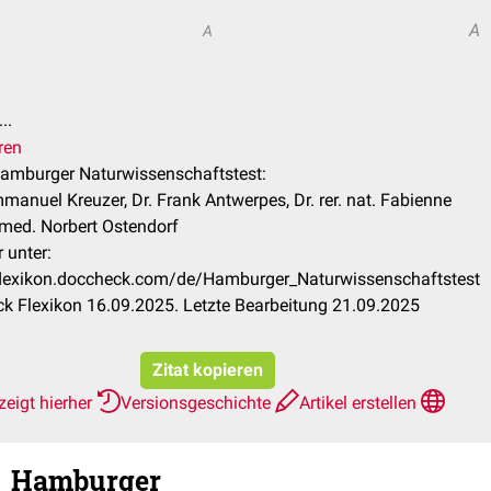
A
A
n
..
ren
Hamburger Naturwissenschaftstest:
mmanuel Kreuzer, Dr. Frank Antwerpes, Dr. rer. nat. Fabienne
 med. Norbert Ostendorf
 unter:
/flexikon.doccheck.com/de/Hamburger_Naturwissenschaftstest
k Flexikon 16.09.2025. Letzte Bearbeitung 21.09.2025
Zitat kopieren
eigt hierher
Versionsgeschichte
Artikel erstellen
Hamburger