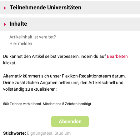
Der Hamburger Naturwissenschaftstest wurde im Jahr 2008 am
Teilnehmende Universitäten
Universitätsklinikum
Hamburg-Eppendorf entwickelt, wovon sich sein
Name ableitet.
Der Test wird derzeit (2025) an drei Hochschulen eingesetzt:
Inhalte
Universität Hamburg –
Humanmedizin
,
Zahnmedizin
und
Pharmazie
Universität Greifswald – Pharmazie
Der HAM-Nat prüft grundlegende Kenntnisse auf Schulniveau in den
Artikelinhalt ist veraltet?
Universität Magdeburg – Humanmedizin und Zahnmedizin
Fächern Mathematik,
Physik
,
Chemie
und
Biologie
. Ergänzend werden
Hier melden
Aufgaben gestellt, die das logische Denkvermögen der Teilnehmenden
Der HAM-Nat wird an allen teilnehmenden Universitäten zeitgleich
erfassen.
durchgeführt. Zusätzlich setzt die Universität Hamburg den
Situational
Du kannst den Artikel selbst verbessern, indem du auf
Bearbeiten
Judgement Test
(SJT) ein, der soziale Kompetenzen erfasst und mit
klickst.
geringem Gewicht in die Gesamtbewertung einfließt.
Alternativ kümmert sich unser Flexikon-Redaktionsteam darum.
Deine zusätzlichen Angaben helfen uns, den Artikel schnell und
vollständig zu aktualisieren:
500
Zeichen verbleibend. Mindestens 5 Zeichen benötigt.
Absenden
Stichworte:
Eignungstest
,
Studium