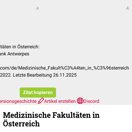
A
A
täten in Österreich:
rank Antwerpes
ck.com/de/Medizinische_Fakult%C3%A4ten_in_%C3%96sterreich
2022. Letzte Bearbeitung 26.11.2025
Zitat kopieren
ersionsgeschichte
Artikel erstellen
Discord
Medizinische Fakultäten in
Österreich