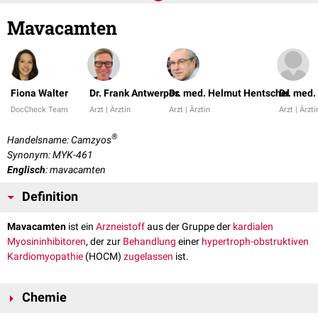
Mavacamten
Fiona Walter
Dr. Frank Antwerpes
Dr. med. Helmut Hentschel
Dr. med.
DocCheck Team
Arzt | Ärztin
Arzt | Ärztin
Arzt | Ärzti
®
Handelsname: Camzyos
Synonym: MYK-461
Englisch
: mavacamten
Definition
Mavacamten
ist ein
Arzneistoff
aus der Gruppe der
kardialen
Myosininhibitoren
, der zur
Behandlung
einer
hypertroph-obstruktiven
Kardiomyopathie
(HOCM)
zugelassen
ist.
Chemie