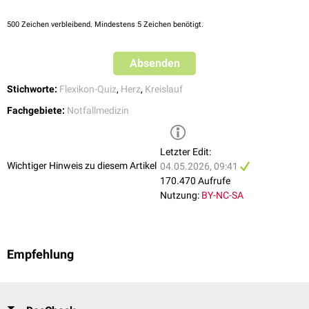
Schlaganfall
Intoxikation
500
Zeichen verbleibend. Mindestens 5 Zeichen benötigt.
Zirkulatorische Ursachen
Absenden
Sämtliche Formen eines
Schocks
Lungenembolie
Stichworte:
Flexikon-Quiz
,
Herz
,
Kreislauf
Weitere Ursachen
Fachgebiete:
Notfallmedizin
Hypoxie
Hypothermie
,
Hyperthermie
Entgleisungen des
Stoffwechsels
Letzter Edit:
Wichtiger Hinweis zu diesem Artikel
Elektrolytstörungen
(
Hyperkaliämie
04.05.2026, 09:41
)
Stromunfall
170.470 Aufrufe
Trauma
Nutzung:
BY-NC-SA
Bei
Kindern
sind ein unbehandelter
Schock
oder respiratorisches
Versagen die häufigsten Ursachen eines Kreislaufstillstands. Bei
plötzlich auftretendem Kreislaufstillstand ohne bekannte
Empfehlung
Grunderkrankungen ist immer an
Intoxikationen
(Medikamente, Drogen)
zu denken.