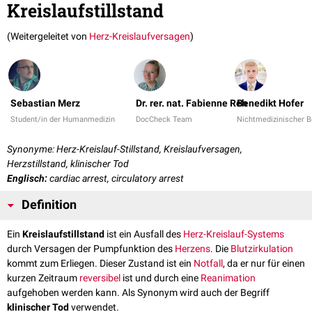
Kreislaufstillstand
(Weitergeleitet von
Herz-Kreislaufversagen
)
Sebastian Merz
Dr. rer. nat. Fabienne Reh
Benedikt Hofer
Student/in der Humanmedizin
DocCheck Team
Nichtmedizinischer B
Synonyme: Herz-Kreislauf-Stillstand, Kreislaufversagen,
Herzstillstand, klinischer Tod
Englisch:
cardiac arrest, circulatory arrest
Definition
Ein
Kreislaufstillstand
ist ein Ausfall des
Herz-Kreislauf-Systems
durch Versagen der Pumpfunktion des
Herzens
. Die
Blutzirkulation
kommt zum Erliegen. Dieser Zustand ist ein
Notfall
, da er nur für einen
kurzen Zeitraum
reversibel
ist und durch eine
Reanimation
aufgehoben werden kann. Als Synonym wird auch der Begriff
klinischer Tod
verwendet.