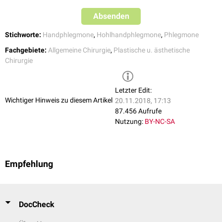
Chirurgische Therapie
Kommt es zu keiner Befundbesserung unter der Antibiose, ist eine
Absenden
Indikation zur
operativen
Sanierung gegeben. Dabei werden die
Stichworte:
Handphlegmone
,
Hohlhandphlegmone
,
Phlegmone
Nekrosen
chirurgisch
ausgeräumt und die Wunde mehrfach mit
desinfizierenden Lösungen gespült. Anschließend wird eine
Fachgebiete:
Allgemeine Chirurgie
,
Plastische u. ästhetische
ausreichender Sekretabfluss mithilfe von
Drainagen
sichergestellt. Im
Chirurgie
Anschluss an die Operation ist eine Antibiotikatherapie indiziert.
Letzter Edit:
Wichtiger Hinweis zu diesem Artikel
20.11.2018, 17:13
87.456 Aufrufe
Nutzung:
BY-NC-SA
Empfehlung
DocCheck