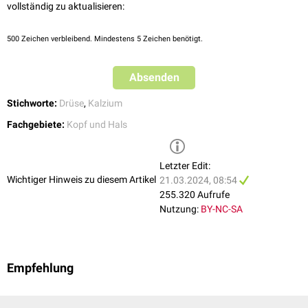
Eine
Entzündung
der Nebenschilddrüse wird
Parathyreoiditis
genannt.
vollständig zu aktualisieren:
500
Zeichen verbleibend. Mindestens 5 Zeichen benötigt.
Absenden
Stichworte:
Drüse
,
Kalzium
Fachgebiete:
Kopf und Hals
Letzter Edit:
Wichtiger Hinweis zu diesem Artikel
21.03.2024, 08:54
255.320 Aufrufe
Nutzung:
BY-NC-SA
Empfehlung