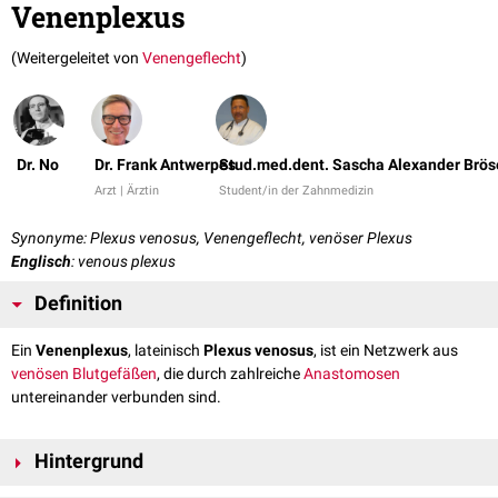
Venenplexus
(Weitergeleitet von
Venengeflecht
)
Dr. No
Dr. Frank Antwerpes
Stud.med.dent. Sascha Alexander Brös
Arzt | Ärztin
Student/in der Zahnmedizin
Synonyme: Plexus venosus, Venengeflecht, venöser Plexus
Englisch
: venous plexus
Definition
Ein
Venenplexus
, lateinisch
Plexus venosus
, ist ein Netzwerk aus
venösen
Blutgefäßen
, die durch zahlreiche
Anastomosen
untereinander verbunden sind.
Hintergrund
Venenplexus können - je nach Lokalisation - verschiedene Aufgaben