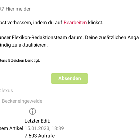
inalis sammelt venöses
et?
Hier melden
Blut
aus der Vagina und leitet es zu den
lbst verbessern, indem du auf
Bearbeiten
klickst.
 unser Flexikon-Redaktionsteam darum. Deine zusätzlichen Anga
ändig zu aktualisieren:
tens 5 Zeichen benötigt.
Absenden
plexus
d Beckeneingeweide
Letzter Edit:
sem Artikel
15.01.2023, 18:39
7.503 Aufrufe