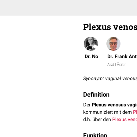
Plexus venos
Dr. No
Dr. Frank An
Arzt | Ärztin
Synonym: vaginal venous
Definition
Der
Plexus venosus vagi
kommuniziert mit dem
P
d.h. über den
Plexus ven
Funktion