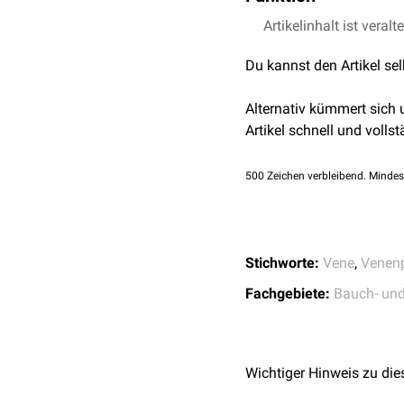
Der Plexus venosus vag
Artikelinhalt ist veralt
ab.
Du kannst den Artikel se
Alternativ kümmert sich
Artikel schnell und vollst
500
Zeichen verbleibend. Mindes
Stichworte:
Vene
,
Venen
Fachgebiete:
Bauch- un
Wichtiger Hinweis zu die