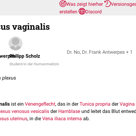
Was zeigt hierher
Versionsge
erstellen
Discord
us vaginalis
Dr. No, Dr. Frank Antwerpes + 1
twerpes
Philipp Scholz
Student/in der Humanmedizin
 plexus
nalis
ist ein
Venengeflecht
, das in der
Tunica propria
der
Vagina
lexus venosus vesicalis
der
Harnblase
und leitet das Blut entwede
osus uterinus
, in die
Vena iliaca interna
ab.