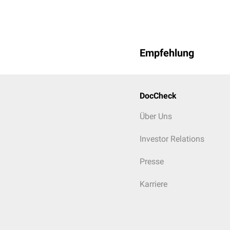
Empfehlung
DocCheck
Über Uns
Investor Relations
Presse
Karriere