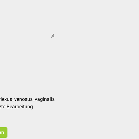
A
Plexus_venosus_vaginalis
zte Bearbeitung
en