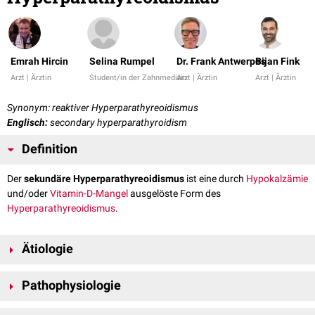
Emrah Hircin
Selina Rumpel
Dr. Frank Antwerpes
Bijan Fink
Arzt | Ärztin
Student/in der Zahnmedizin
Arzt | Ärztin
Arzt | Ärztin
Synonym: reaktiver Hyperparathyreoidismus
Englisch:
secondary hyperparathyroidism
Definition
Der
sekundäre Hyperparathyreoidismus
ist eine durch
Hypokalzämie
und/oder
Vitamin-D-Mangel
ausgelöste Form des
Hyperparathyreoidismus
.
Ätiologie
Ursachen eines sekundären Hyperparathyreoidismus sind:
Pathophysiologie
chronische Niereninsuffizienz
: u.a. verminderte
Hydroxylierung
von
Calcidiol
zu
Calcitriol
Ursächlich kommt für die Entstehung eines sekundären