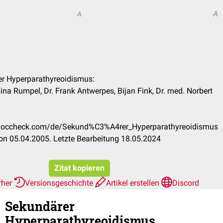
A
A
er Hyperparathyreoidismus:
ina Rumpel, Dr. Frank Antwerpes, Bijan Fink, Dr. med. Norbert
n.doccheck.com/de/Sekund%C3%A4rer_Hyperparathyreoidismus
on 05.04.2005. Letzte Bearbeitung 18.05.2024
Zitat kopieren
rher
Versionsgeschichte
Artikel erstellen
Discord
Sekundärer
Hyperparathyreoidismus