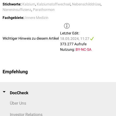
Stichworte:
Kalzium
,
Kalziumstoffwechsel
,
Nebenschilddrüse
,
Niereninsuffizienz
,
Parathormon
Fachgebiete:
Innere Medizin
Letzter Edit:
Wichtiger Hinweis zu diesem Artikel
18.05.2024, 11:27
373.277 Aufrufe
Nutzung:
BY-NC-SA
Empfehlung
DocCheck
Über Uns
Investor Relations