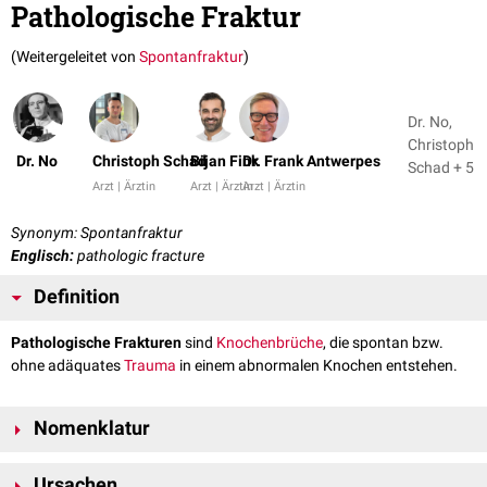
Pathologische Fraktur
(Weitergeleitet von
Spontanfraktur
)
Dr. No,
Christoph
Dr. No
Christoph Schad
Bijan Fink
Dr. Frank Antwerpes
Schad + 5
Arzt | Ärztin
Arzt | Ärztin
Arzt | Ärztin
Synonym: Spontanfraktur
Englisch:
pathologic fracture
Definition
Pathologische Frakturen
sind
Knochenbrüche
, die spontan bzw.
ohne adäquates
Trauma
in einem abnormalen Knochen entstehen.
Nomenklatur
Pathologische Frakturen im engeren Sinne entstehen auf dem Boden
Ursachen
eines fokalen
ossären
Tumors
(z.B.
osteolytischer
Metastase
). Der