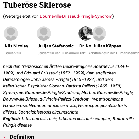
Tuberöse Sklerose
(Weitergeleitet von
Bourneville-Brissaud-Pringle-Syndrom
)
Nils Nicolay
Julijan Stefanovic
Dr. No
Julian Köppen
Student/in
Student/in der Humanmedizin
Arzt | Ärztin
Student/in der Humanmedizi
nach den französischen Ärzten Désiré-Magloire Bourneville (1840–
1909) und Édouard Brissaud (1852–1909), dem englischen
Dermatologen John James Pringle (1855–1922) und dem
italienischen Psychiater Giovanni Battista Pellizzi (1865–1950)
Synonyme: Bourneville-Pringle-Syndrom, Morbus Bourneville-Pringle,
Bourneville-Brissaud-Pringle-Pellizzi-Syndrom, hypertrophische
Hirnsklerose, Neurinomatosis centralis, Neurospongiosablastosis
diffusa, Spongioblastosis circumscripta
Englisch
: tuberous sclerosis, tuberous sclerosis complex, Bourneville-
Pringle disease
Definition