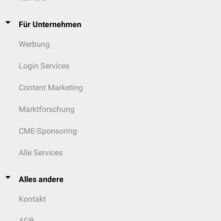
Konfetti-Hautläsionen
: Bereiche mit punktierter Hypopigmentierung,
Konfetti-Hautläsionen
typischerweise an den Extremitäten
Multiple Nierenzysten
Chagrin-Flecken
Für Unternehmen
Periunguale
Fibrome (
Koenen-Tumoren
)
Werbung
Login Services
Content Marketing
Marktforschung
CME-Sponsoring
Alle Services
Alles andere
Kontakt
AGB