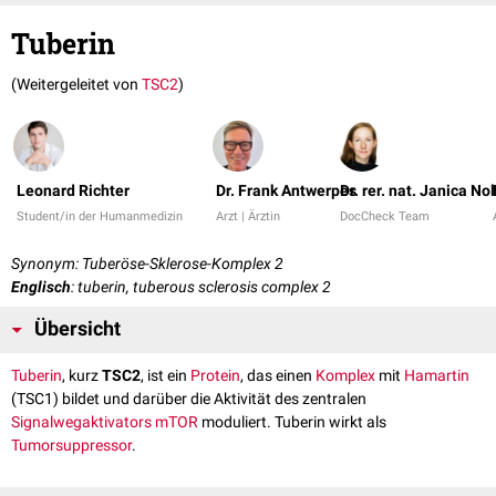
Tuberin
(Weitergeleitet von
TSC2
)
Leonard Richter
Dr. Frank Antwerpes
Dr. rer. nat. Janica No
Student/in der Humanmedizin
Arzt | Ärztin
DocCheck Team
Synonym: Tuberöse-Sklerose-Komplex 2
Englisch
: tuberin, tuberous sclerosis complex 2
Übersicht
Tuberin
, kurz
TSC2
, ist ein
Protein
, das einen
Komplex
mit
Hamartin
(TSC1) bildet und darüber die Aktivität des zentralen
Signalwegaktivators
mTOR
moduliert. Tuberin wirkt als
Tumorsuppressor
.