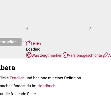
A
A
earbeiten
Teilen
Loading...
Was zeigt hierher
Versionsgeschichte
A
ubera
Klicke
Erstellen
und beginne mit einer Definition.
machen findest du im
Handbuch
.
ur die folgende Seite.