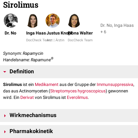
Sirolimus
Dr. No, Inga Haas
+ 6
Dr. No
Inga Haas
Justus Knopf
Fiona Walter
DocCheck Team
Arzt | Ärztin
DocCheck Team
Synonym: Rapamycin
®
Handelsname: Rapamune
Definition
Sirolimus
ist ein
Medikament
aus der Gruppe der
Immunsuppressiva
,
das aus Actinomyceten (
Streptomyces hygroscopicus
) gewonnen
wird. Ein
Derivat
von Sirolimus ist
Everolimus
.
Wirkmechanismus
Sirolimus bildet einen
Komplex
mit dem Protein
mTOR
, was zu einer
Pharmakokinetik
Hemmung der
Cytokin
-vermittelten
Signaltransduktion
führt. Die