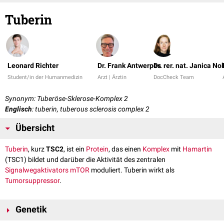
Tuberin
Leonard Richter
Dr. Frank Antwerpes
Dr. rer. nat. Janica No
Student/in der Humanmedizin
Arzt | Ärztin
DocCheck Team
Synonym: Tuberöse-Sklerose-Komplex 2
Englisch
: tuberin, tuberous sclerosis complex 2
Übersicht
Tuberin
, kurz
TSC2
, ist ein
Protein
, das einen
Komplex
mit
Hamartin
(TSC1) bildet und darüber die Aktivität des zentralen
Signalwegaktivators
mTOR
moduliert. Tuberin wirkt als
Tumorsuppressor
.
Genetik