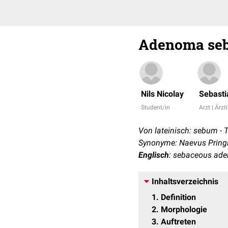
Adenoma se
Nils Nicolay
Sebasti
Student/in
Arzt | Ärzt
Von lateinisch: sebum - 
Synonyme: Naevus Pring
Englisch
: sebaceous ad
Inhaltsverzeichnis
1
Definition
2
Morphologie
3
Auftreten