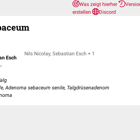
Was zeigt hierher
Versio
erstellen
Discord
baceum
Nils Nicolay, Sebastian Esch + 1
an Esch
in
Talg
le, Adenoma sebaceum senile, Talgdrüsenadenom
enoma