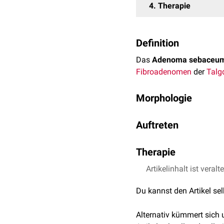
4
Therapie
Definition
Das
Adenoma sebaceu
Fibroadenomen
der
Talg
Morphologie
Das Adenoma sebaceum en
Auftreten
Nasolabialfalten
. Es imp
oder
Fibroadenome
zugru
Isoliert tritt das Adeno
Hirnsklerose auch
Therapie
symme
Symptomenkomplexes
b
üblicherweise Anlass fü
Eine
Artikelinhalt ist veralt
kausale
Therapie de
verfügbar. Daher erstrec
Du kannst den Artikel se
durch
Exzision
oder
Lase
Alternativ kümmert sich