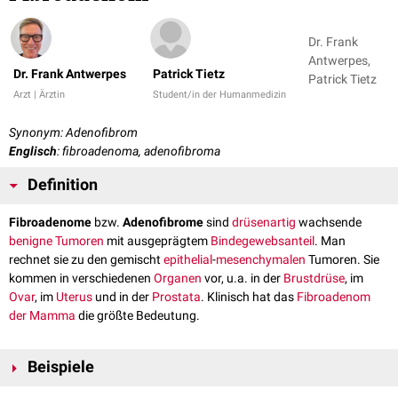
Dr. Frank
Antwerpes,
Dr. Frank Antwerpes
Patrick Tietz
Patrick Tietz
Arzt | Ärztin
Student/in der Humanmedizin
Synonym: Adenofibrom
Englisch
: fibroadenoma, adenofibroma
Definition
Fibroadenome
bzw.
Adenofibrome
sind
drüsenartig
wachsende
benigne
Tumoren
mit ausgeprägtem
Bindegewebsanteil
. Man
rechnet sie zu den gemischt
epithelial
-
mesenchymalen
Tumoren. Sie
kommen in verschiedenen
Organen
vor, u.a. in der
Brustdrüse
, im
Ovar
, im
Uterus
und in der
Prostata
. Klinisch hat das
Fibroadenom
der Mamma
die größte Bedeutung.
Beispiele
Fibroadenom der Mamma