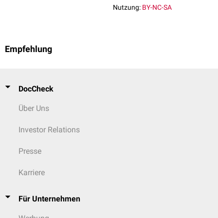
Komplikationen
zu schützen, als die Qualität des entstehenden
Nutzung:
BY-NC-SA
Blutprodukts zu sichern und so die Empfänger zu schützen.
Empfehlung
DocCheck
Über Uns
Investor Relations
Presse
Karriere
Für Unternehmen