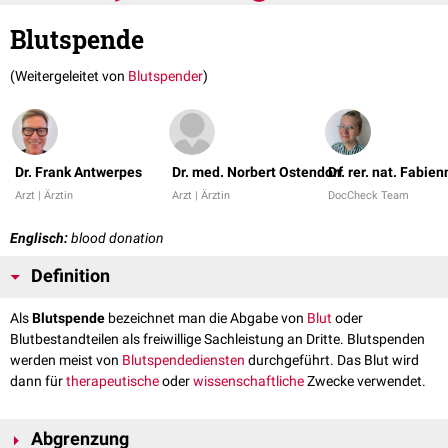
Blutspende
(Weitergeleitet von
Blutspender
)
Dr. Frank Antwerpes
Dr. med. Norbert Ostendorf
Dr. rer. nat. Fabie
Arzt | Ärztin
Arzt | Ärztin
DocCheck Team
Englisch:
blood donation
Definition
Als
Blutspende
bezeichnet man die Abgabe von
Blut
oder
Blutbestandteilen als freiwillige Sachleistung an Dritte. Blutspenden
werden meist von
Blutspendediensten
durchgeführt. Das Blut wird
dann für
therapeutische
oder
wissenschaftliche
Zwecke verwendet.
Abgrenzung