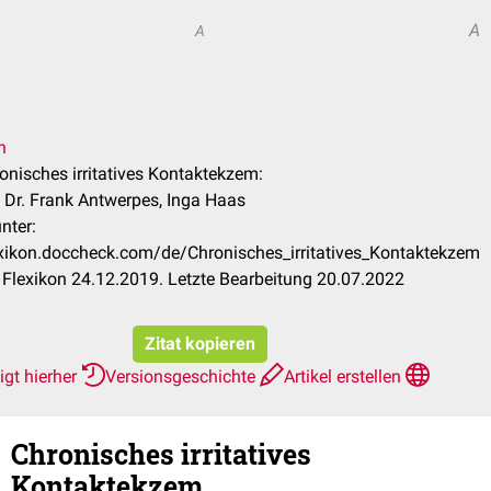
A
A
n
ronisches irritatives Kontaktekzem:
, Dr. Frank Antwerpes, Inga Haas
nter:
lexikon.doccheck.com/de/Chronisches_irritatives_Kontaktekzem
Flexikon 24.12.2019. Letzte Bearbeitung 20.07.2022
Zitat kopieren
igt hierher
Versionsgeschichte
Artikel erstellen
Chronisches irritatives
Kontaktekzem