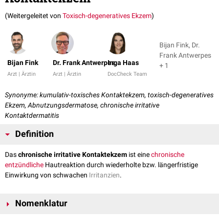
(Weitergeleitet von
Toxisch-degeneratives Ekzem
)
Bijan Fink, Dr.
Frank Antwerpes
Bijan Fink
Dr. Frank Antwerpes
Inga Haas
+ 1
Arzt | Ärztin
Arzt | Ärztin
DocCheck Team
Synonyme: kumulativ-toxisches Kontaktekzem, toxisch-degeneratives
Ekzem, Abnutzungsdermatose, chronische irritative
Kontaktdermatitis
Definition
Das
chronische irritative Kontaktekzem
ist eine
chronische
entzündliche
Hautreaktion durch wiederholte bzw. längerfristige
Einwirkung von schwachen
Irritanzien
.
Nomenklatur