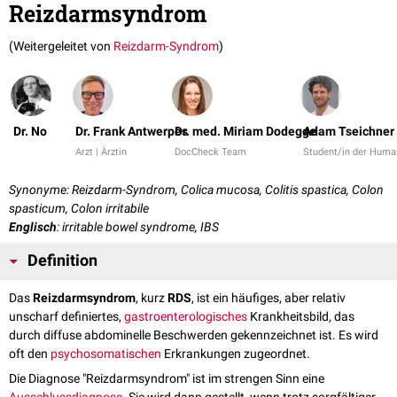
Reizdarmsyndrom
(Weitergeleitet von
Reizdarm-Syndrom
)
Dr. No
Dr. Frank Antwerpes
Dr. med. Miriam Dodegge
Adam Tseichner
Arzt | Ärztin
DocCheck Team
Student/in der Huma
Synonyme: Reizdarm-Syndrom, Colica mucosa, Colitis spastica, Colon
spasticum, Colon irritabile
Englisch
: irritable bowel syndrome, IBS
Definition
Das
Reizdarmsyndrom
, kurz
RDS
, ist ein häufiges, aber relativ
unscharf definiertes,
gastroenterologisches
Krankheitsbild, das
durch diffuse abdominelle Beschwerden gekennzeichnet ist. Es wird
oft den
psychosomatischen
Erkrankungen zugeordnet.
Die Diagnose "Reizdarmsyndrom" ist im strengen Sinn eine