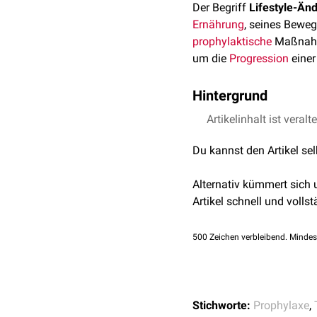
Der Begriff
Lifestyle-Än
Ernährung
, seines Beweg
prophylaktische
Maßnahm
um die
Progression
einer
Hintergrund
Die Lifestyle-Änderung i
Artikelinhalt ist veralt
aber oft vernachlässigte
Du kannst den Artikel se
Line-Therapie
, z.B. nach
Eine Lifestyle-Änderung
Alternativ kümmert sich
Ernährungsumstellun
Artikel schnell und vollst
Bewegung
bzw.
Sport
Psychohygiene
500
Zeichen verbleibend. Mindes
Raucherentwöhnung
Besonders Patienten mit
einer Lifestyle-Änderung.
Stichworte:
Prophylaxe
,
Adipositas