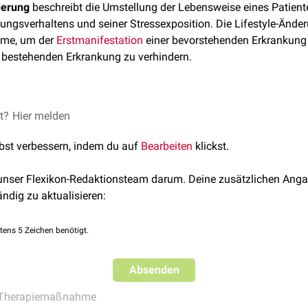
derung
beschreibt die Umstellung der Lebensweise eines Patienten
ungsverhaltens und seiner Stressexposition. Die Lifestyle-Änder
e, um der
Erstmanifestation
einer bevorstehenden Erkrankun
 bestehenden Erkrankung zu verhindern.
st eine nicht-medikamentöse Therapieform, die bei vielen Erkran
et?
Hier melden
 Basismaßnahme darstellt. Bei manchen Erkrankungen hat sie de
lbst verbessern, indem du auf
Bearbeiten
klickst.
 der Diagnose eines
Prädiabetes
.
 kann auf verschiedenen Ebenen stattfinden. Wichtige Maßnahme
 unser Flexikon-Redaktionsteam darum. Deine zusätzlichen Anga
g
ändig zu aktualisieren:
tens 5 Zeichen benötigt.
Stoffwechselerkrankungen
oder so genannten
Zivilisationskran
Absenden
 Dazu gehören u.a. Patienten mit:
Therapiemaßnahme