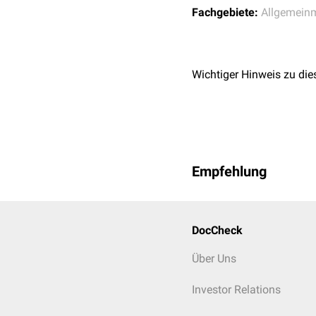
Diabetes mellitus
Fachgebiete:
Allgemein
Fettstoffwechselstör
Hypertonie
Gicht
Wichtiger Hinweis zu die
Weiterhin lassen sich
ps
eine Lifestyle-Änderung 
Empfehlung
DocCheck
Über Uns
Investor Relations