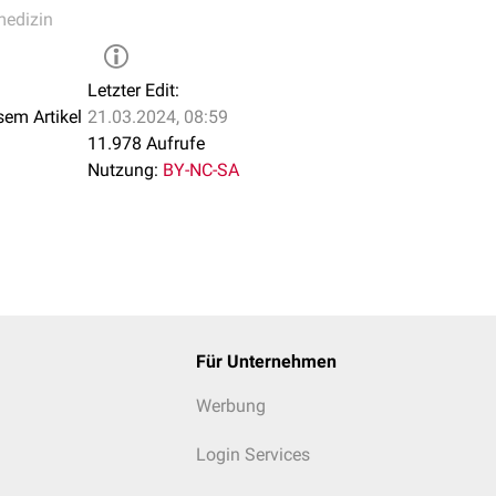
medizin
ungen
Letzter Edit:
sem Artikel
21.03.2024, 08:59
ychosomatische
Erkrankungen wie das
Burnout-Syndrom
oder 
11.978 Aufrufe
beeinflussen.
Nutzung:
BY-NC-SA
Für Unternehmen
Werbung
Login Services