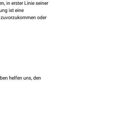
, in erster Linie seiner
ung ist eine
g zuvorzukommen oder
kungen eine wichtige,
n Stellenwert einer
First-
n sind:
ben helfen uns, den
kheiten
profitieren von