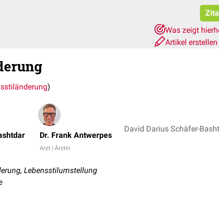
Zit
Was zeigt hier
Artikel erstelle
derung
sstiländerung
)
David Darius Schäfer-Basht
ashtdar
Dr. Frank Antwerpes
Arzt | Ärztin
erung, Lebensstilumstellung
e