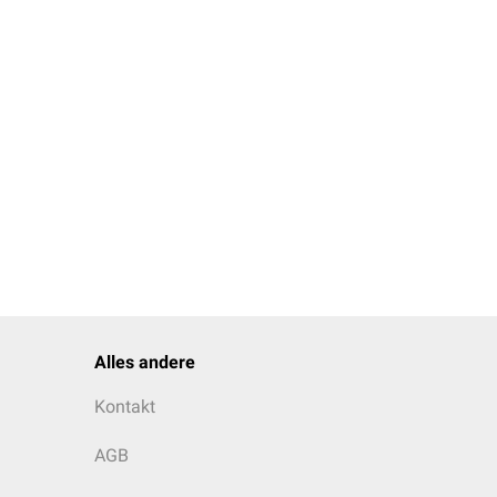
das
Stresssyndrom
durch
Alles andere
Kontakt
AGB