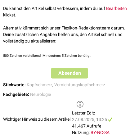
Taubheitsgefühl
kann die Frequenz und Intensität der Kopfschmerzepisoden reduzieren.
Vaskulitiden
Die
transkranielle Dopplersonografie
(TCD) eignet sich zum Nachweis
Hemiplegie
bzw.
Hemiparese
Bei hypertonen Blutdruckwerten ist eine Blutdrucknormalisierung
Du kannst den Artikel selbst verbessern, indem du auf
Bearbeiten
Hirnarteriendissektion
von Vasospasmen größerer Hirngefäße.
Krampfanfälle
ratsam.
klickst.
Bei der
Liquordiagnostik
können vermehrte
Leukozyten
und ein erhöhter
Diese Symptome verschwinden im Gegensatz zu einem
Schlaganfall
Kommt es zu Krampfanfällen, ist die Gabe von
Antikonvulsiva
indiziert.
Proteingehalt als Zeichen einer Entzündung auffallen. Sie kann jedoch
Alternativ kümmert sich unser Flexikon-Redaktionsteam darum.
innerhalb einiger Stunden.
Die Gabe von
Glukokortikoiden
scheint keinen Einfluss auf den
auch unauffällig sein.
Deine zusätzlichen Angaben helfen uns, den Artikel schnell und
Krankheitsverlauf zu haben.
vollständig zu aktualisieren:
500
Zeichen verbleibend. Mindestens 5 Zeichen benötigt.
Absenden
Stichworte:
Kopfschmerz
,
Vernichtungskopfschmerz
Fachgebiete:
Neurologie
Letzter Edit:
Wichtiger Hinweis zu diesem Artikel
27.08.2025, 13:25
41.467 Aufrufe
Nutzung:
BY-NC-SA