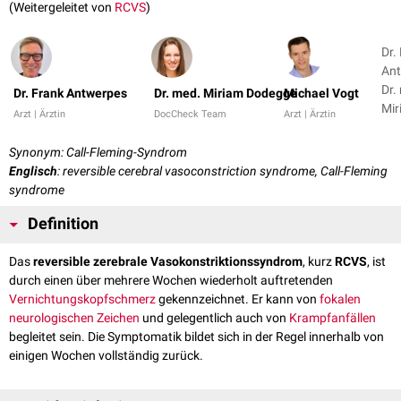
(Weitergeleitet von
RCVS
)
Dr.
Ant
Dr.
Dr. Frank Antwerpes
Dr. med. Miriam Dodegge
Michael Vogt
Mir
Arzt | Ärztin
DocCheck Team
Arzt | Ärztin
Dod
1
Synonym: Call-Fleming-Syndrom
Englisch
: reversible cerebral vasoconstriction syndrome, Call-Fleming
syndrome
Definition
Das
reversible zerebrale Vasokonstriktionssyndrom
, kurz
RCVS
, ist
durch einen über mehrere Wochen wiederholt auftretenden
Vernichtungskopfschmerz
gekennzeichnet. Er kann von
fokalen
neurologischen Zeichen
und gelegentlich auch von
Krampfanfällen
begleitet sein. Die Symptomatik bildet sich in der Regel innerhalb von
einigen Wochen vollständig zurück.