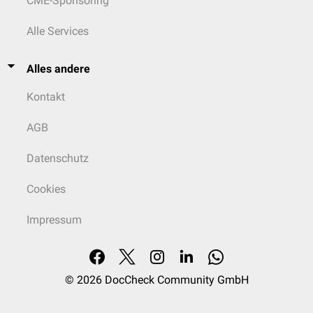
CME-Sponsoring
cm große
nekrobiotische
Rundherde treten bevorzugt in den peripheren
mittleren und kranialen Lungenarealen auf.
Alle Services
Alles andere
Kontakt
AGB
Datenschutz
Cookies
Impressum
© 2026
DocCheck Community GmbH