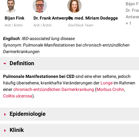
Bijan F
Dr. Fr
Antwe
Bijan Fink
Dr. Frank Antwerpes
Dr. med. Miriam Dodegge
+ 1
Arzt | Ärztin
Arzt | Ärztin
DocCheck Team
Englisch
: IBD-associated lung disease
Synonym: Pulmonale Manifestationen bei chronisch-entzündlichen
Darmerkrankungen
Definition
Pulmonale Manifestationen bei CED
sind eine eher seltene, jedoch
häufig übersehene, krankhafte Veränderungen der
Lunge
im Rahmen
einer
chronisch-entzündlichen Darmerkrankung
(
Morbus Crohn
,
Colitis ulcerosa
).
Epidemiologie
Patienten mit chronisch-entzündlichen Darmerkrankungen weisen in ca.
Klinik
16 bis 40 % der Fälle
extraintestinale
Manifestation auf, insbesondere bei
Morbus Crohn. Veränderungen der
Lunge
, der
Atemwege
oder der