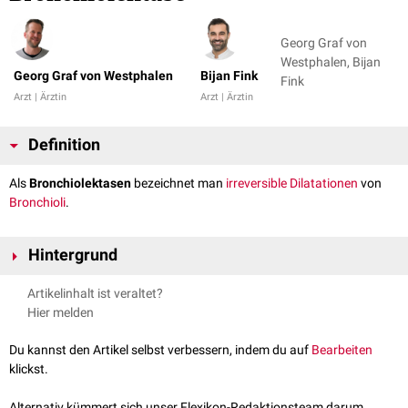
Georg Graf von
Westphalen, Bijan
Georg Graf von Westphalen
Bijan Fink
Fink
Arzt | Ärztin
Arzt | Ärztin
Definition
Als
Bronchiolektasen
bezeichnet man
irreversible
Dilatationen
von
Bronchioli
.
Hintergrund
Bronchiolektasen entstehen häufig durch eine
Lungenfibrose
Artikelinhalt ist veraltet?
(Traktionsbronchiolektasen) und sind in der
Computertomographie
(CT)
Hier melden
als kleine
zystische
oder
tubuläre
lufthaltige Strukturen in fibrotischen
Lungenarealen
erkennbar. Seltener entstehen sie im Rahmen einer
Du kannst den Artikel selbst verbessern, indem du auf
Bearbeiten
entzündlichen
Atemwegserkrankung
.
klickst.
siehe auch:
Bronchiektase
Alternativ kümmert sich unser Flexikon-Redaktionsteam darum.