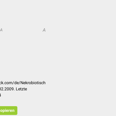
A
A
eck.com/de/Nekrobiotisch
2.2009. Letzte
4
kopieren