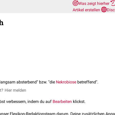
Was zeigt hierher
Artikel erstellen
Disc
h
langsam absterbend" bzw. "die
Nekrobiose
betreffend".
et?
Hier melden
lbst verbessern, indem du auf
Bearbeiten
klickst.
 unser Flexikon-Redaktionsteam darum. Deine zusätzlichen Anga